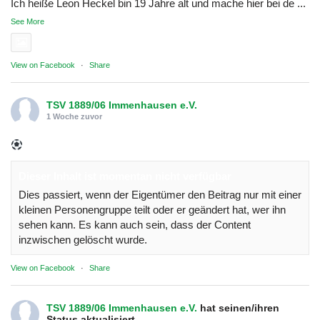
Ich heiße Leon Heckel bin 19 Jahre alt und mache hier bei de
...
See More
Photo
View on Facebook
·
Share
TSV 1889/06 Immenhausen e.V.
1 Woche zuvor
Dieser Inhalt ist momentan nicht verfügbar
Dies passiert, wenn der Eigentümer den Beitrag nur mit einer
kleinen Personengruppe teilt oder er geändert hat, wer ihn
sehen kann. Es kann auch sein, dass der Content
inzwischen gelöscht wurde.
View on Facebook
·
Share
TSV 1889/06 Immenhausen e.V.
hat seinen/ihren
Status aktualisiert.