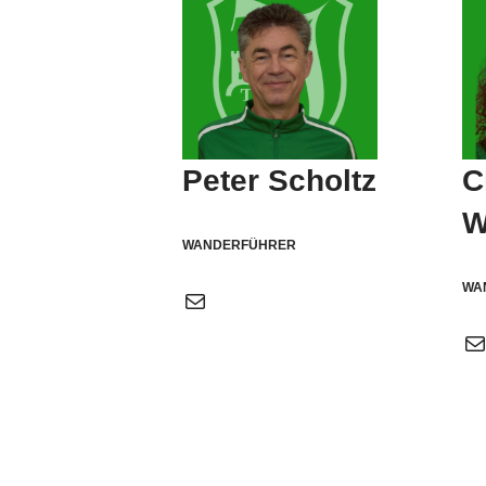
Peter Scholtz
C
W
WANDERFÜHRER
WA