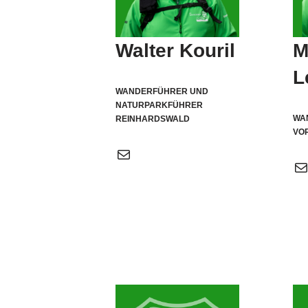
Walter Kouril
M
L
WANDERFÜHRER UND
NATURPARKFÜHRER
WA
REINHARDSWALD
VO