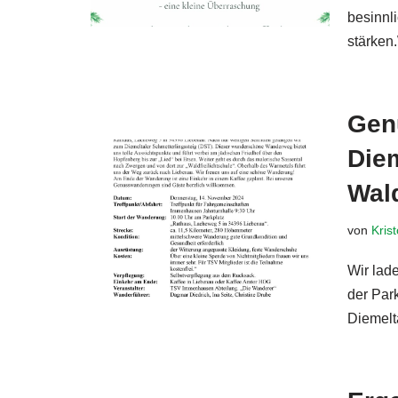
besinnl
stärke
Gen
Diem
Wal
von
Kris
Wir lad
der Par
Diemelt