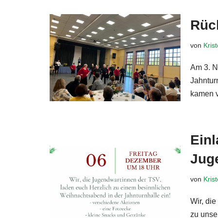
Rück
von
Kris
Am 3. N
Jahnturn
kamen v
Ein
Jug
von
Kris
Wir, di
zu unse