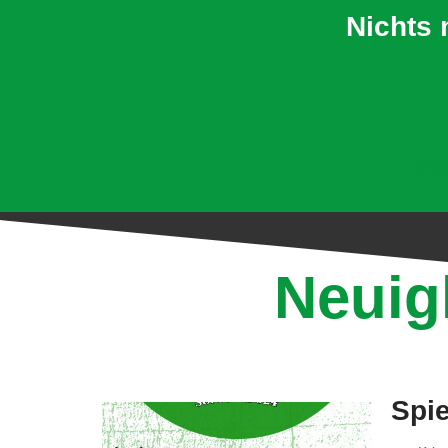
Nichts 
Hi
Neuig
Spie