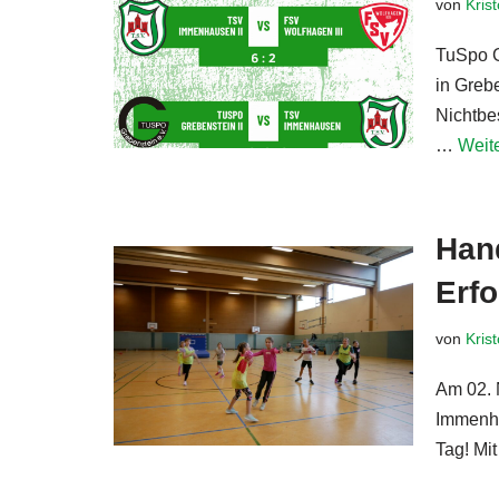
von
Kris
TuSpo G
in Greb
Nichtbe
…
Weit
Hand
Erfo
von
Kris
Am 02. 
Immenha
Tag! Mi