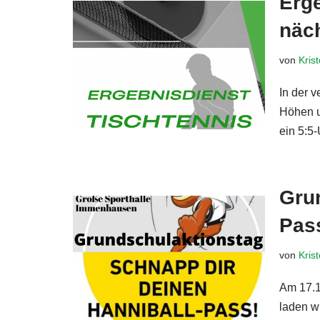
Erge
näc
von
Kris
In der 
Höhen u
ein 5:
Grun
Pas
von
Kris
Am 17.1
laden wi