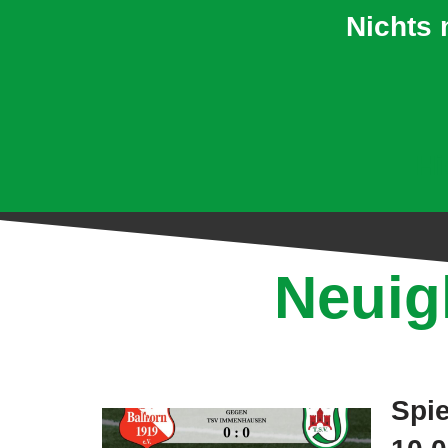
Nichts 
Hi
Neuig
Spie