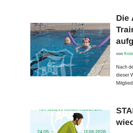
Die
Trai
auf
von
Kris
Nach de
dieser 
Mitglie
STA
wied