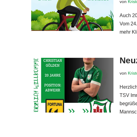
von
Kris
Auch 20
Vom 24.
mehr K
Neu
von
Kris
Herzlic
TSV Imm
begrüße
Mannsc