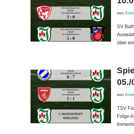
10.
von
Kris
SV Balh
Auswärt
über ei
Spie
05./
von
Kris
TSV Für
Folge A
Immenh