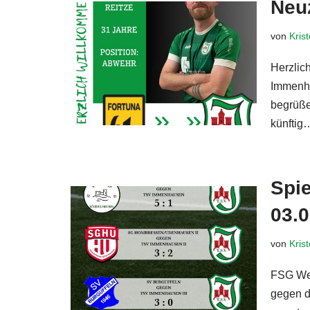
Neu
von
Kris
Herzlic
Immenha
begrüße
künfti
Spie
03.
von
Kris
FSG Wei
gegen d