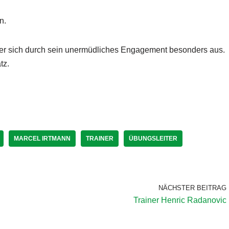
n.
t er sich durch sein unermüdliches Engagement besonders aus.
tz.
MARCEL IRTMANN
TRAINER
ÜBUNGSLEITER
NÄCHSTER BEITRAG
Trainer Henric Radanovic