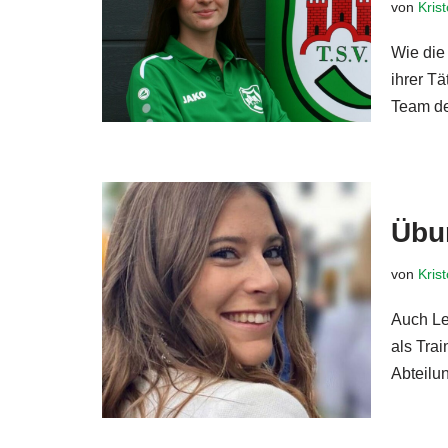
von
Kris
Wie die
ihrer Tä
Team de
Übun
von
Kris
Auch Len
als Trai
Abteilu