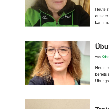
Heute s
aus der
kann m
Übu
von
Kris
Heute m
bereits 
Übungsl