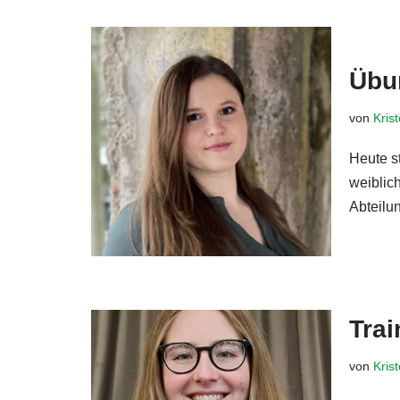
Übun
von
Kris
Heute s
weiblich
Abteilu
Trai
von
Kris