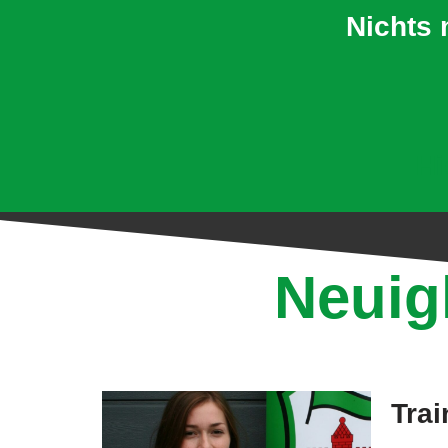
Nichts 
Hi
Neuig
Trai