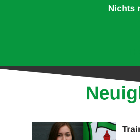
Nichts 
Hi
Neuig
Trai