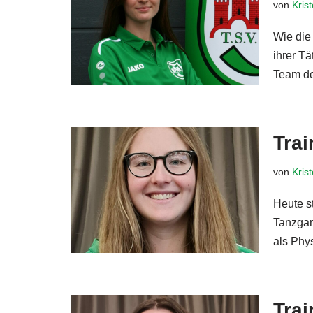
von
Kris
Wie die
ihrer Tä
Team de
Trai
von
Kris
Heute st
Tanzgard
als Phy
Trai