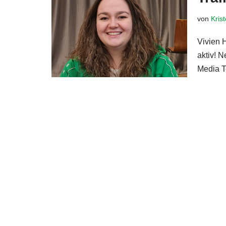
von
Kris
Vivien 
aktiv! N
Media