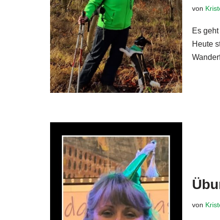
von
Kris
Es geht 
Heute st
Wanderf
Übu
von
Kris