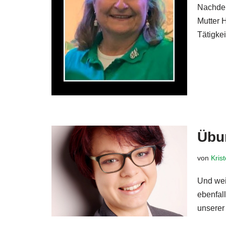
Nachdem
Mutter 
Tätigke
Übu
von
Kris
Und wei
ebenfal
unserer