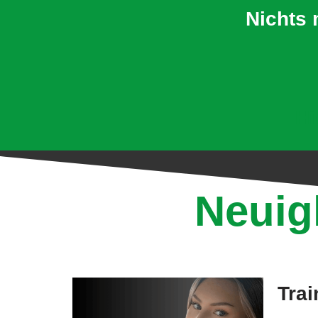
Nichts 
Hi
Neuig
Trai