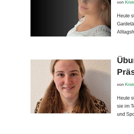
von
Kris
Heute st
Gardetä
Alltags
Übun
Prä
von
Kris
Heute st
sie im 
und Spo