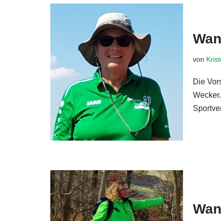
Wan
von
Kris
Die Vors
Wecker. 
Sportve
Wan