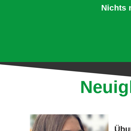
Nichts 
Hi
Neuig
Übun