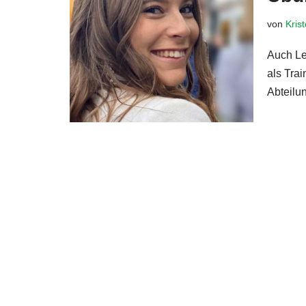
von
Kris
Auch Len
als Trai
Abteilu