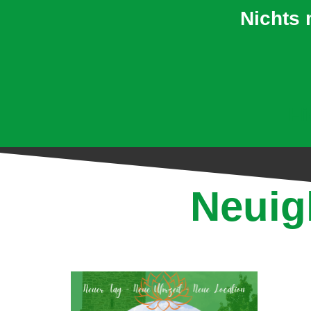
Nichts 
Hi
Neuig