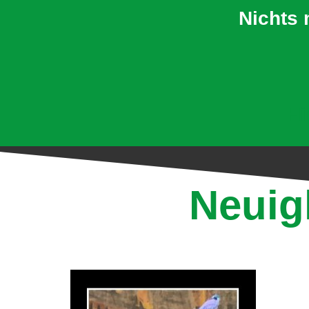
Nichts 
Hi
Neuig