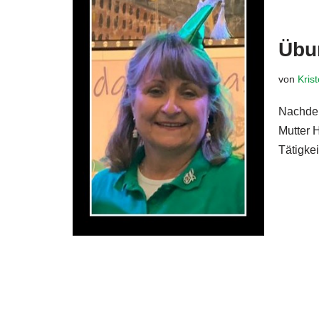
Übu
von
Kris
Nachdem
Mutter 
Tätigke