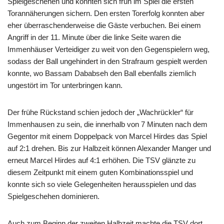
Spielgeschehen und konnten sich früh im Spiel die ersten
Torannäherungen sichern. Den ersten Torerfolg konnten aber
eher überraschenderweise die Gäste verbuchen. Bei einem
Angriff in der 11. Minute über die linke Seite waren die
Immenhäuser Verteidiger zu weit von den Gegenspielern weg,
sodass der Ball ungehindert in den Strafraum gespielt werden
konnte, wo Bassam Dababseh den Ball ebenfalls ziemlich
ungestört im Tor unterbringen kann.
Der frühe Rückstand schien jedoch der „Wachrückler“ für
Immenhausen zu sein, die innerhalb von 7 Minuten nach dem
Gegentor mit einem Doppelpack von Marcel Hirdes das Spiel
auf 2:1 drehen. Bis zur Halbzeit können Alexander Manger und
erneut Marcel Hirdes auf 4:1 erhöhen. Die TSV glänzte zu
diesem Zeitpunkt mit einem guten Kombinationsspiel und
konnte sich so viele Gelegenheiten herausspielen und das
Spielgeschehen dominieren.
Auch zum Beginn der zweiten Halbzeit machte die TSV dort