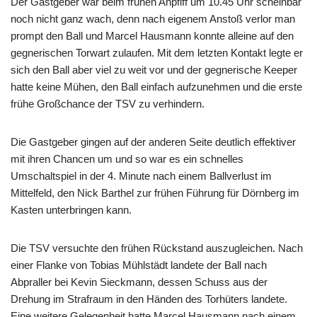
Der Gastgeber war beim frühen Anpfiff um 10.45 Uhr scheinbar
noch nicht ganz wach, denn nach eigenem Anstoß verlor man
prompt den Ball und Marcel Hausmann konnte alleine auf den
gegnerischen Torwart zulaufen. Mit dem letzten Kontakt legte er
sich den Ball aber viel zu weit vor und der gegnerische Keeper
hatte keine Mühen, den Ball einfach aufzunehmen und die erste
frühe Großchance der TSV zu verhindern.
Die Gastgeber gingen auf der anderen Seite deutlich effektiver
mit ihren Chancen um und so war es ein schnelles
Umschaltspiel in der 4. Minute nach einem Ballverlust im
Mittelfeld, den Nick Barthel zur frühen Führung für Dörnberg im
Kasten unterbringen kann.
Die TSV versuchte den frühen Rückstand auszugleichen. Nach
einer Flanke von Tobias Mühlstädt landete der Ball nach
Abpraller bei Kevin Sieckmann, dessen Schuss aus der
Drehung im Strafraum in den Händen des Torhüters landete.
Eine weitere Gelegenheit hatte Marcel Hausmann nach einem