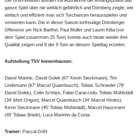
Die Grün-Weißen wurden mit Ausnahme der Anfangsphase das
ganze Spiel über nie wirklich gefährlich und Dörnberg zeigte, wie
einfach und effizient man sich Torchancen herausspielen und
verwerten kann. Die in dieser Saison torfreudige Dörnberger
Offensive um Nick Barthel, Paul Müller und Laurin Kitta (vor
dem Spiel zusammen 25 Tore) konnte auch heute wieder ihre
Qualität zeigen und 8 der 9 Tore an diesem Spieltag erzielen.
Aufstellung TSV Immenhausen:
Davor Marinic, David Golek (67‘ Kevin Sieckmann), Tim
Lindemann (67‘ Marcel Quambusch), Tobias Schroeder (76‘
David Golek), Colin Schöps, Fabio Caracciolo, Tobias Mühlstädt
(34‘ Mert Ongun), Marcel Quambusch (34‘ Marcel Hirdes),
Kevin Sieckmann (45‘ Tobias Mühlstädt), Marcel Hausmann
(45‘ Tobias Briele), Luca Marinho da Costa
Trainer:
Pascal Göhl