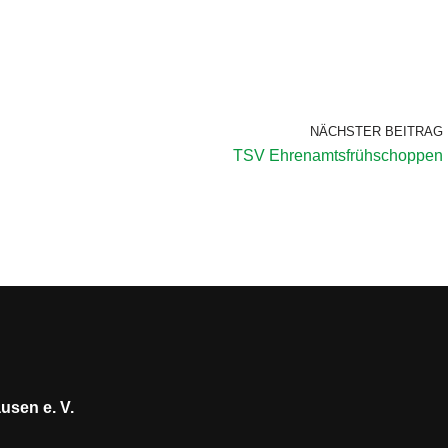
NÄCHSTER BEITRAG
TSV Ehrenamtsfrühschoppen
usen e. V.