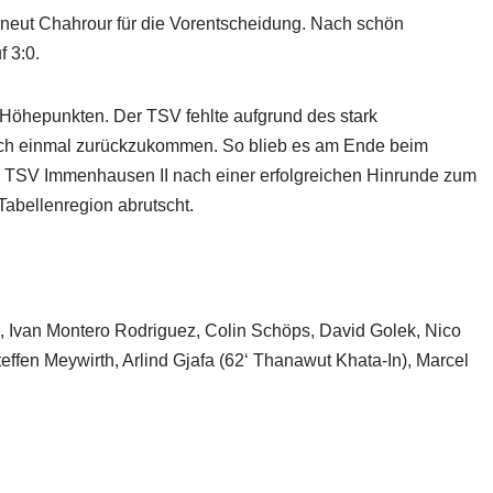
rneut Chahrour für die Vorentscheidung. Nach schön
 3:0.
n Höhepunkten. Der TSV fehlte aufgrund des stark
och einmal zurückzukommen. So blieb es am Ende beim
ie TSV Immenhausen II nach einer erfolgreichen Hinrunde zum
abellenregion abrutscht.
 Ivan Montero Rodriguez, Colin Schöps, David Golek, Nico
teffen Meywirth, Arlind Gjafa (62‘ Thanawut Khata-In), Marcel