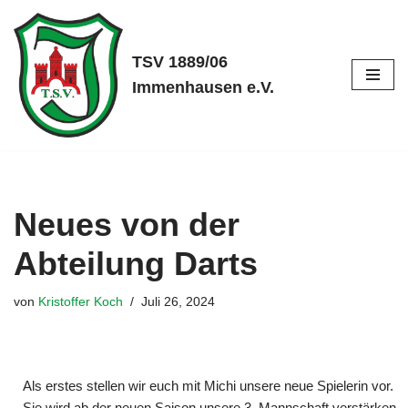
Zum
TSV 1889/06
Inhalt
Immenhausen e.V.
springen
Neues von der
Abteilung Darts
von
Kristoffer Koch
Juli 26, 2024
Als erstes stellen wir euch mit Michi unsere neue Spielerin vor.
Sie wird ab der neuen Saison unsere 3. Mannschaft verstärken