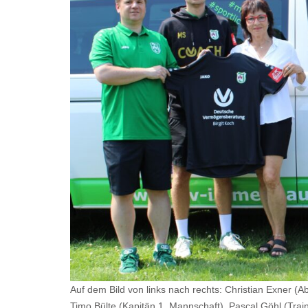
Auf dem Bild von links nach rechts: Christian Exner (Ab
Timo Bülte (Kapitän 1. Mannschaft), Pascal Göhl (Trai