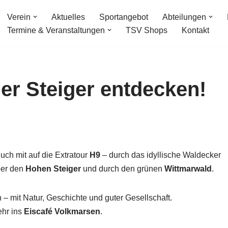
Verein
Aktuelles
Sportangebot
Abteilungen
Termine & Veranstaltungen
TSV Shops
Kontakt
r Steiger entdecken!
ch mit auf die Extratour
H9
– durch das idyllische Waldecker
ber den
Hohen Steiger
und durch den grünen
Wittmarwald
.
– mit Natur, Geschichte und guter Gesellschaft.
ehr ins
Eiscafé Volkmarsen
.