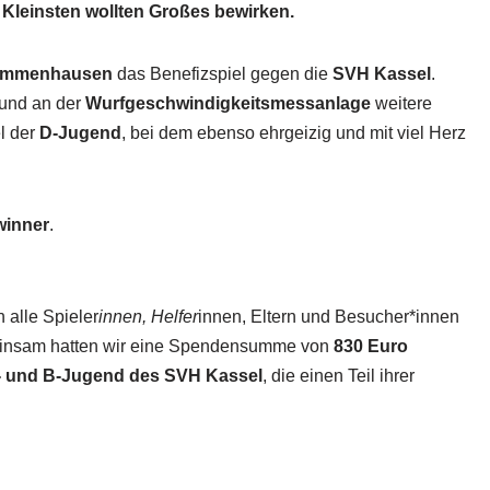
 Kleinsten wollten Großes bewirken.
 Immenhausen
das Benefizspiel gegen die
SVH Kassel
.
 und an der
Wurfgeschwindigkeitsmessanlage
weitere
l der
D-Jugend
, bei dem ebenso ehrgeizig und mit viel Herz
winner
.
alle Spieler
innen, Helfer
innen, Eltern und Besucher*innen
meinsam hatten wir eine Spendensumme von
830 Euro
D- und B-Jugend des SVH Kassel
, die einen Teil ihrer