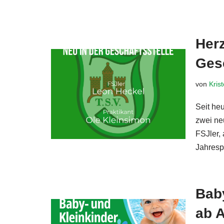
Herz
Gesc
von
Kris
Seit he
zwei ne
FSJler,
Jahres
Bab
ab 