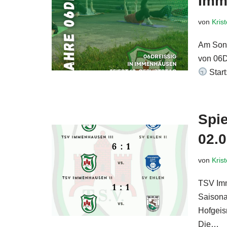
Imm
von
Kris
Am Sonn
von 06D
Start
Spie
02.
von
Kris
TSV Im
Saisona
Hofgeis
Die…
W