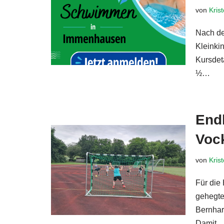
von
Kris
Nach de
Kleink
Kursdet
½…
Wei
Endl
Voc
von
Kris
Für die
gehegte
Bernhar
Damit