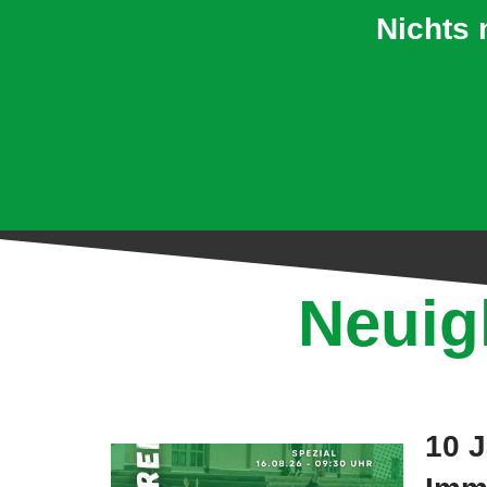
Nichts 
Hi
Neuig
10 J