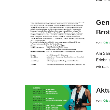
Gen
Brot
von
Kris
Am Sams
Erlebni
wir da
Aktu
von
Kris